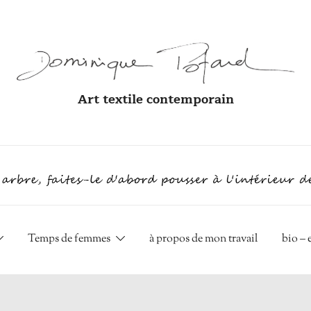
Art textile contemporain
Temps de femmes
à propos de mon travail
bio –