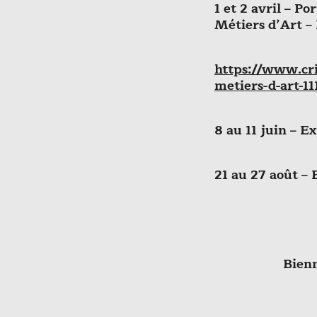
1 et 2 avril
– Por
Métiers d’Art –
https://www.cr
metiers-d-art-11
8 au 11 juin
– Ex
21 au 27 août
– 
Bienn