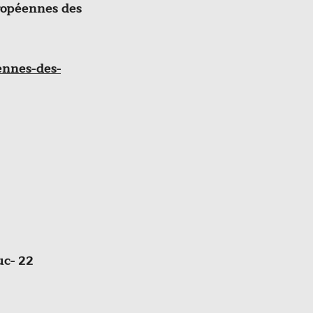
ropéennes des
nnes-des-
uc- 22