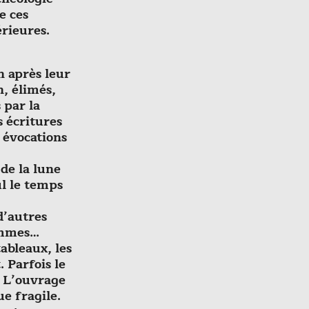
e ces
rieures.
n après leur
n, élimés,
 par la
 écritures
 évocations
de la lune
ul le temps
 d’autres
femmes…
tableaux, les
 Parfois le
. L’ouvrage
e fragile.