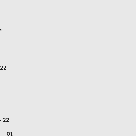
er
 22
- 22
 – 01