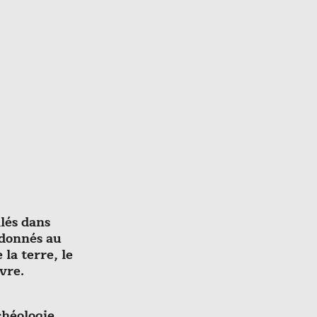
lés dans
ndonnés au
 la terre, le
uvre.
chéologie