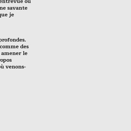
 entrevue ou
une savante
que je
profondes.
s comme des
r amener le
ropos
où venons-