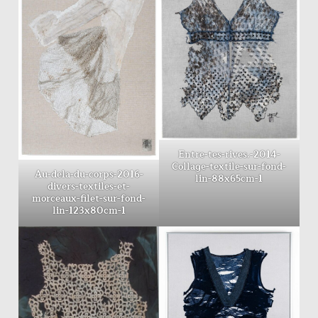
Entre-tes-rives.-2014-
Collage-textile-sur-fond-
Au-dela-du-corps-2016-
lin-88x65cm-1
divers-textiles-et-
morceaux-filet-sur-fond-
lin-123x80cm-1