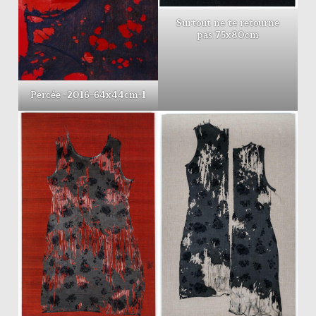
Surtout ne te retourne
pas 75x80cm
Percée -2016–64x44cm-1