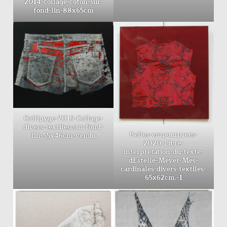
2014-collage-coton-sur-
fond-lin-88x65cm
Callipyge-2016-Collage-
divers-textiles-sur-fond-
Belles-empourprees-
lin-55x46cm-vendu
2020-Libre-
interpretation-du-texte-
dEstelle-Meyer-Mes-
cardinales-divers-textiles-
65x62cm.-1